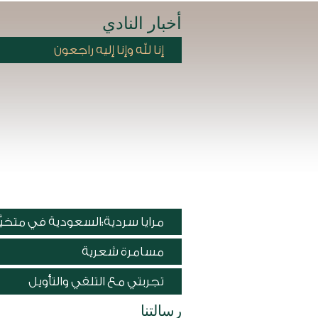
أخبار النادي
إنا لله وإنا إليه راجعون
مرايا سردية:السعودية في متخيَّل 
مسامرة شعرية
تجربتي مع التلقي والتأويل
رسالتنا