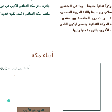
جائزة نادي مكة الثقافي الأدبي في دور
ً ثقافياً متنوعاً .. وملتقى للمثقفين
إسلام، ويجسدها باللغة العربية الفصحى،
ملتقى مكة الثقافي { كيف نكون قدوة ؟
.. ويبث روح المنافسة بين منتجيها.
الحركة الثقافية. ونسعى ليكون النادي
ت الأخرى، بالترجمة منها وإليها.
أدباء مكة
أحمد إبراهيم الغزاوي
-
تحت أقدام الحروب
-
المزيد عن الكتاب
المزيد عن الأديب