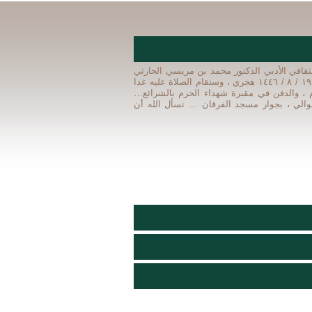
ثقافي الأدبي الدكتور محمد بن مريسي الحارثي
عضو مجلس الإدارة سابقا الذي وافته المنية مساء اليوم الثلاثاء ١٩ / ٨ / ١٤٤٦ هجري ، وستقام الصلاة عليه غدا
سجد الحرام ، والدفن في مقبرة شهداء الحرم بالشرائع…
عوالي ، بجوار مسجد الفرقان … نسأل الله أن