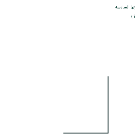
تها السادسة
 }
حقيبة أحمد عبدالغفور عطار
الشعرية الرقمية – مستجدات الأدب…
المزيد عن الكتاب
المزيد عن الأديب